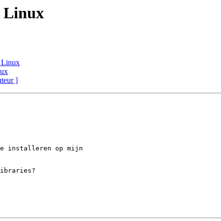
r Linux
 Linux
nux
uteur ]
e installeren op mijn 

ibraries?
