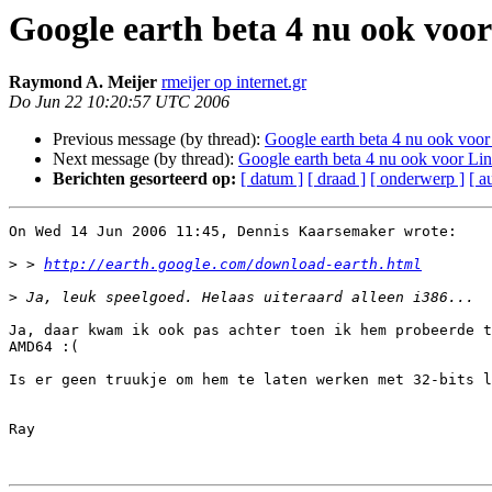
Google earth beta 4 nu ook voo
Raymond A. Meijer
rmeijer op internet.gr
Do Jun 22 10:20:57 UTC 2006
Previous message (by thread):
Google earth beta 4 nu ook voor
Next message (by thread):
Google earth beta 4 nu ook voor Li
Berichten gesorteerd op:
[ datum ]
[ draad ]
[ onderwerp ]
[ a
On Wed 14 Jun 2006 11:45, Dennis Kaarsemaker wrote:

>
 > 
http://earth.google.com/download-earth.html
>
Ja, daar kwam ik ook pas achter toen ik hem probeerde t
AMD64 :(

Is er geen truukje om hem te laten werken met 32-bits l
Ray
