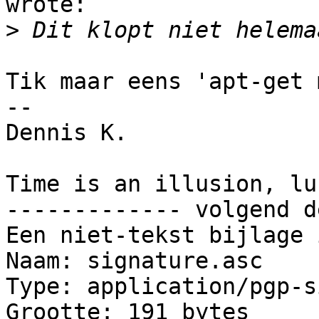
wrote:

>
Tik maar eens 'apt-get 
-- 

Dennis K.

Time is an illusion, lu
------------- volgend d
Een niet-tekst bijlage 
Naam: signature.asc

Type: application/pgp-s
Grootte: 191 bytes
