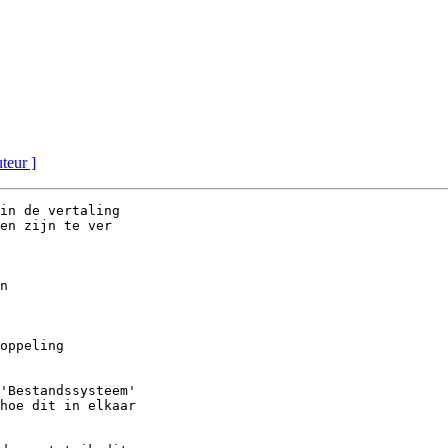
uteur ]
in de vertaling

en zijn te ver

'Bestandssysteem'

hoe dit in elkaar
