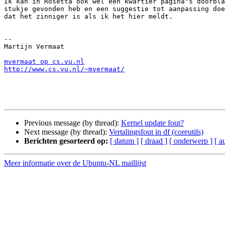
Ik kan in Rosetta ook wel een kwartier pagina's doorbla
stukje gevonden heb en een suggestie tot aanpassing doe
dat het zinniger is als ik het hier meldt.

-- 

Martijn Vermaat

mvermaat op cs.vu.nl
http://www.cs.vu.nl/~mvermaat/
Previous message (by thread):
Kernel update fout?
Next message (by thread):
Vertalingsfout in df (coreutils)
Berichten gesorteerd op:
[ datum ]
[ draad ]
[ onderwerp ]
[ a
Meer informatie over de Ubuntu-NL maillijst