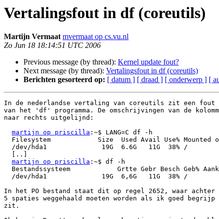
Vertalingsfout in df (coreutils)
Martijn Vermaat
mvermaat op cs.vu.nl
Zo Jun 18 18:14:51 UTC 2006
Previous message (by thread):
Kernel update fout?
Next message (by thread):
Vertalingsfout in df (coreutils)
Berichten gesorteerd op:
[ datum ]
[ draad ]
[ onderwerp ]
[ a
In de nederlandse vertaling van coreutils zit een fout 
van het 'df' programma. De omschrijvingen van de kolomm
naar rechts uitgelijnd:

martijn op priscilla
:~$ LANG=C df -h

  Filesystem            Size  Used Avail Use% Mounted on

  /dev/hda1              19G  6.6G   11G  38% /

  [..]

martijn op priscilla
:~$ df -h

  Bestandssysteem            Grtte Gebr Besch Geb% Aankoppeling

  /dev/hda1              19G  6,6G   11G  38% /

In het PO bestand staat dit op regel 2652, waar achter 
5 spaties weggehaald moeten worden als ik goed begrijp 
zit.
