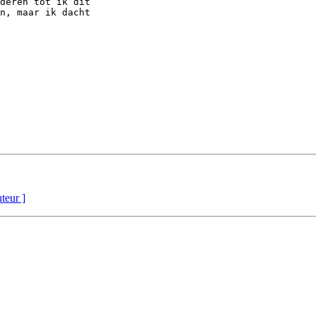
deren tot ik dit

n, maar ik dacht

uteur ]