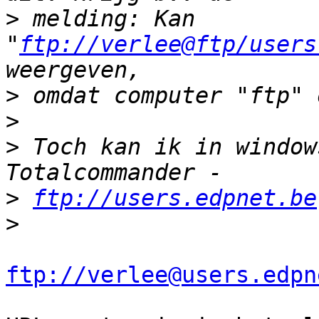
>
 melding: Kan 
"
ftp://verlee@ftp/users
>
>
>
 Toch kan ik in window
>
ftp://users.edpnet.be
>
ftp://verlee@users.edpn