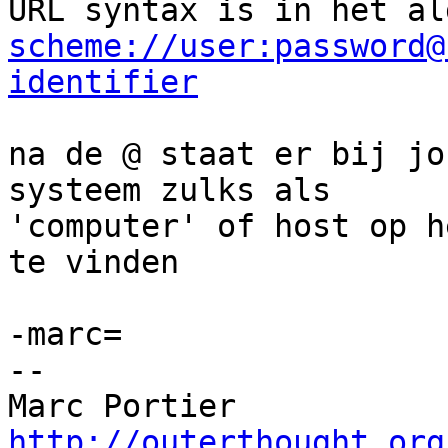
scheme://user:password@
identifier
na de @ staat er bij jo
systeem zulks als

'computer' of host op h
te vinden

-marc=

-- 

Marc Portier   
http://outerthought.org