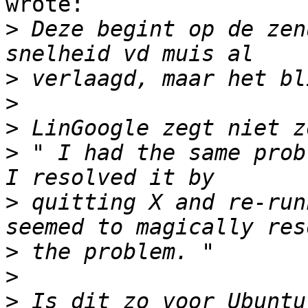
wrote:

>
 Deze begint op de zen
>
>
>
>
 " I had the same probl
>
 quitting X and re-run
>
>
>
 Is dit zo voor Ubuntu