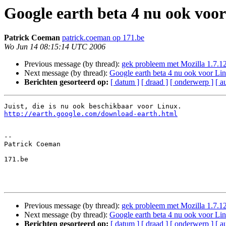
Google earth beta 4 nu ook voo
Patrick Coeman
patrick.coeman op 171.be
Wo Jun 14 08:15:14 UTC 2006
Previous message (by thread):
gek probleem met Mozilla 1.7.12
Next message (by thread):
Google earth beta 4 nu ook voor Li
Berichten gesorteerd op:
[ datum ]
[ draad ]
[ onderwerp ]
[ a
http://earth.google.com/download-earth.html
-- 

Patrick Coeman

171.be

Previous message (by thread):
gek probleem met Mozilla 1.7.12
Next message (by thread):
Google earth beta 4 nu ook voor Li
Berichten gesorteerd op:
[ datum ]
[ draad ]
[ onderwerp ]
[ a