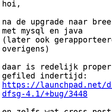
hoi,

na de upgrade naar bree
met mysql en java

(later ook gerapporteer
overigens)

daar is redelijk proper
https://launchpad.net/d
dfsg-4.1/+bug/3448
en zelfs wat cross-post