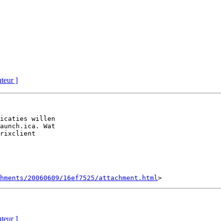
uteur ]
icaties willen 

aunch.ica. Wat 

rixclient 

hments/20060609/16ef7525/attachment.html
uteur ]