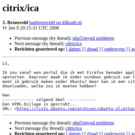
citrix/ica
J. Bronsveld
hanbronsveld op kliksafe.nl
Vr Jun 9 20:15:31 UTC 2006
Previous message (by thread):
php5/mysql probleem
Next message (by thread):
citrix/ica
Berichten gesorteerd op:
[ datum ]
[ draad ]
[ onderwerp ]
[ a
LS,

Ik zou vanaf een portal die ik met Firefox benader appl
opstarten. Daarvoor maak ik onder windows gebruik van l
moet ik gebruik maken onder Ubuntu? Waar kan ik een cit
downloaden, welke zou ik moeten hebben?

Han

------------- volgend deel ------------

Een HTML-bijlage is gescrubt...

URL: <
https://lists.ubuntu.com/archives/ubuntu-nl/attac
Previous message (by thread):
php5/mysql probleem
Next message (by thread):
citrix/ica
Berichten gesorteerd op:
[ datum ]
[ draad ]
[ onderwerp ]
[ a