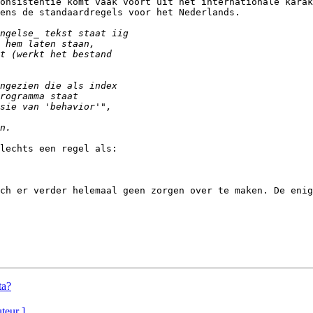
onsistentie komt vaak voort uit het internationale karak
ens de standaardregels voor het Nederlands.

lechts een regel als:

ch er verder helemaal geen zorgen over te maken. De enig
ta?
uteur ]