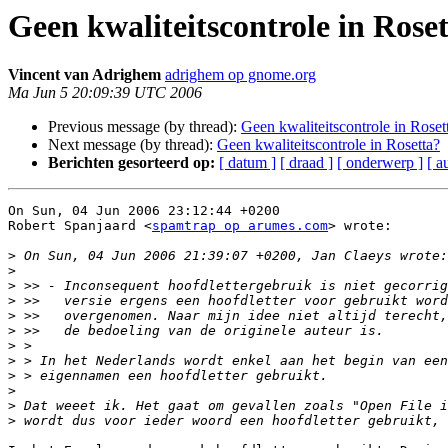
Geen kwaliteitscontrole in Rose
Vincent van Adrighem
adrighem op gnome.org
Ma Jun 5 20:09:39 UTC 2006
Previous message (by thread):
Geen kwaliteitscontrole in Roset
Next message (by thread):
Geen kwaliteitscontrole in Rosetta?
Berichten gesorteerd op:
[ datum ]
[ draad ]
[ onderwerp ]
[ a
On Sun, 04 Jun 2006 23:12:44 +0200

Robert Spanjaard <
spamtrap op arumes.com
> wrote:

>
>
>
>
>
>
>
>
>
>
>
>