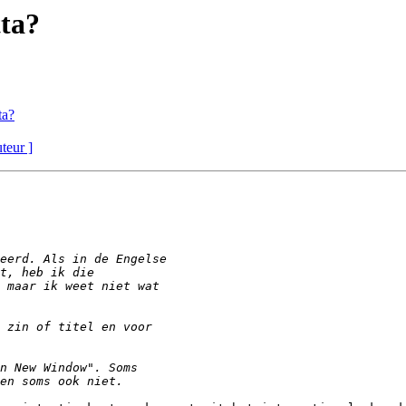
tta?
ta?
uteur ]