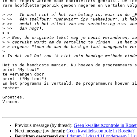
In het Engels worden vaak hoofdletters gebruikt. De inc
rare hoofdlettergebruik gewoon negeren en vertalen volg
>
>
>
>
>
>
>
>
>
>
Het is de handigste manier. Nu hoeven de programmeurs s
print "My text"

te vervangen door

print _("My text")

En het programma is vertaald. De programmeurs hoeven zi
context.

Groetjes,

Vincent

Previous message (by thread):
Geen kwaliteitscontrole in Roset
Next message (by thread):
Geen kwaliteitscontrole in Rosetta?
Berichten gesorteerd op:
[ datum ]
[ draad ]
[ onderwerp ]
[ a