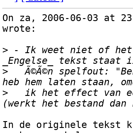
On za, 2006-06-03 at 23
wrote:

>
 - Ik weet niet of het
>
   Ã©Ã©n spelfout: "Be
>
   ik het effect van e
In de originele tekst k