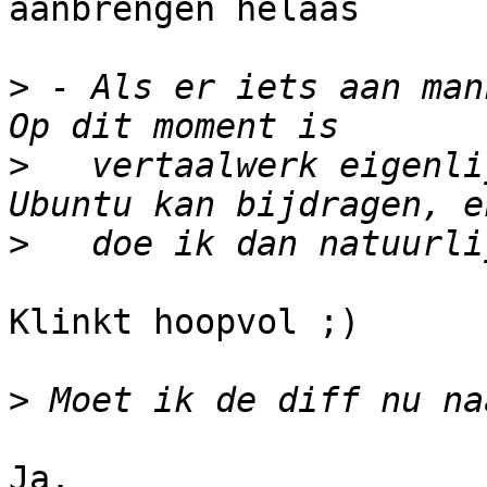
aanbrengen helaas

>
 - Als er iets aan man
>
   vertaalwerk eigenli
>
Klinkt hoopvol ;)

>
Ja.
