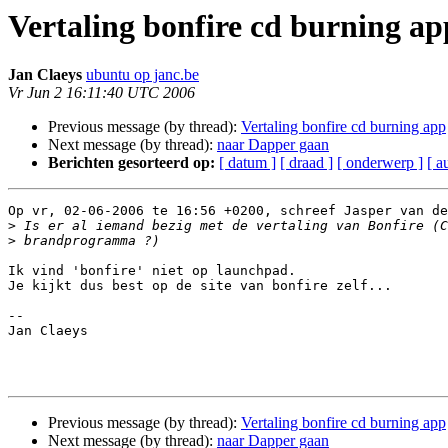
Vertaling bonfire cd burning ap
Jan Claeys
ubuntu op janc.be
Vr Jun 2 16:11:40 UTC 2006
Previous message (by thread):
Vertaling bonfire cd burning app
Next message (by thread):
naar Dapper gaan
Berichten gesorteerd op:
[ datum ]
[ draad ]
[ onderwerp ]
[ a
Op vr, 02-06-2006 te 16:56 +0200, schreef Jasper van de
>
>
Ik vind 'bonfire' niet op launchpad.

Je kijkt dus best op de site van bonfire zelf...

-- 

Jan Claeys

Previous message (by thread):
Vertaling bonfire cd burning app
Next message (by thread):
naar Dapper gaan