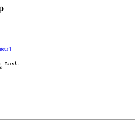
p
uteur ]
r Marel:
