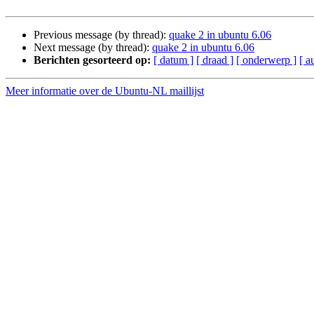
Previous message (by thread):
quake 2 in ubuntu 6.06
Next message (by thread):
quake 2 in ubuntu 6.06
Berichten gesorteerd op:
[ datum ]
[ draad ]
[ onderwerp ]
[ a
Meer informatie over de Ubuntu-NL maillijst