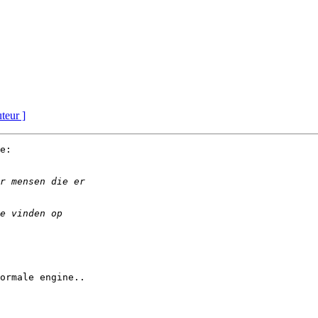
uteur ]
e:

ormale engine..
