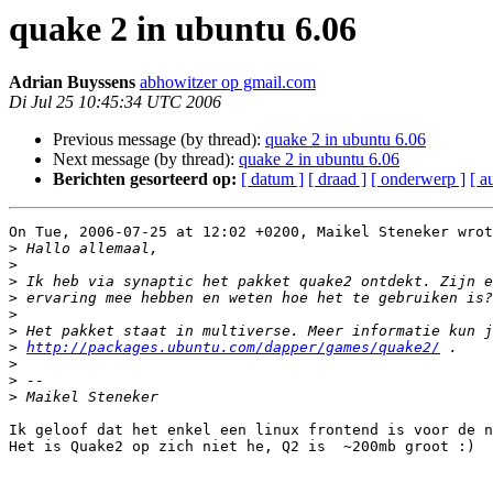
quake 2 in ubuntu 6.06
Adrian Buyssens
abhowitzer op gmail.com
Di Jul 25 10:45:34 UTC 2006
Previous message (by thread):
quake 2 in ubuntu 6.06
Next message (by thread):
quake 2 in ubuntu 6.06
Berichten gesorteerd op:
[ datum ]
[ draad ]
[ onderwerp ]
[ a
On Tue, 2006-07-25 at 12:02 +0200, Maikel Steneker wrot
>
>
>
>
>
>
>
http://packages.ubuntu.com/dapper/games/quake2/
>
>
>
Ik geloof dat het enkel een linux frontend is voor de n
Het is Quake2 op zich niet he, Q2 is  ~200mb groot :)
