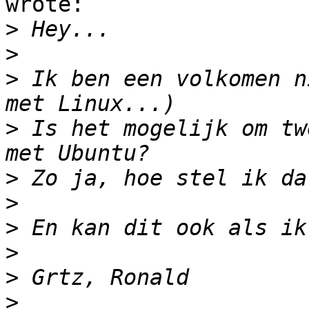
wrote:

>
>
>
 Ik ben een volkomen n
>
 Is het mogelijk om tw
>
>
>
>
>
>