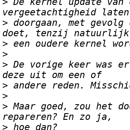
>
 De kernel update van 
>
 doorgaan, met gevolg 
>
>
>
 De vorige keer was er
>
>
>
 Maar goed, zou het do
>