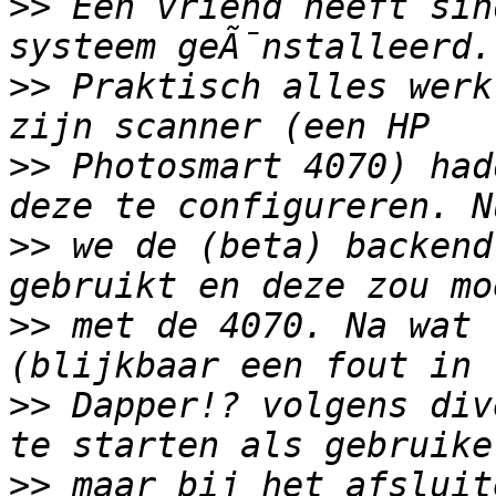
>>
 Een vriend heeft sin
>>
 Praktisch alles werk
>>
 Photosmart 4070) had
>>
 we de (beta) backend
>>
 met de 4070. Na wat 
>>
 Dapper!? volgens div
>>
 maar bij het afsluit