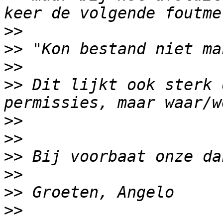
>>
>>
>>
>>
 Dit lijkt ook sterk 
>>
>>
>>
>>
>>
>>