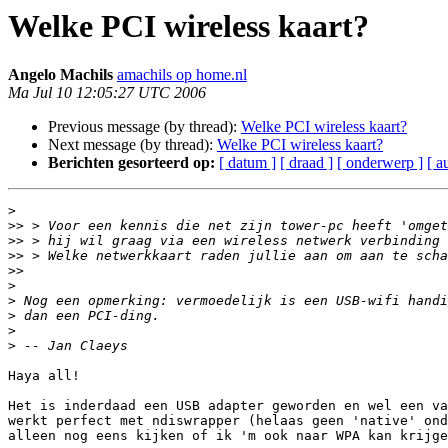
Welke PCI wireless kaart?
Angelo Machils
amachils op home.nl
Ma Jul 10 12:05:27 UTC 2006
Previous message (by thread):
Welke PCI wireless kaart?
Next message (by thread):
Welke PCI wireless kaart?
Berichten gesorteerd op:
[ datum ]
[ draad ]
[ onderwerp ]
[ a
>
>>
>>
>>
>>
>
>
>
>
>
Haya all!

Het is inderdaad een USB adapter geworden en wel een va
werkt perfect met ndiswrapper (helaas geen 'native' ond
alleen nog eens kijken of ik 'm ook naar WPA kan krijge