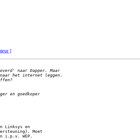
uteur ]
n Linksys en 

ersteuning). Moet 

n i.p.v. WEP.
