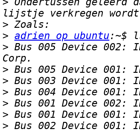
>
 Ondertussen geleerd d
>
>
adrien op ubuntu
>
 Bus 005 Device 002: I
>
>
>
>
>
>