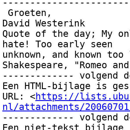
------------------------
 Groeten, 

David Westerink 

Quote of the day; My on
hate! Too early seen

unknown, and known too 
Shakespeare, "Romeo and
------------- volgend d
Een HTML-bijlage is ges
URL: <
https://lists.ubu
nl/attachments/20060701
------------- volgend d
Een niet-tekst bijlage 