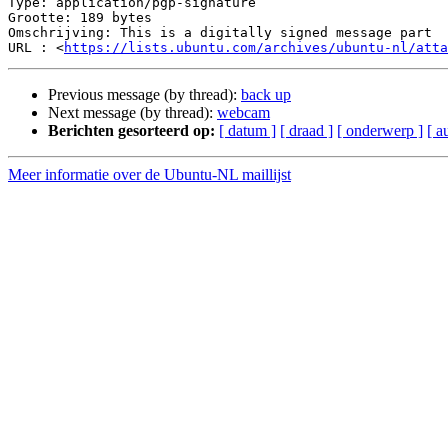
Type: application/pgp-signature

Grootte: 189 bytes

Omschrijving: This is a digitally signed message part

URL : <
https://lists.ubuntu.com/archives/ubuntu-nl/atta
Previous message (by thread):
back up
Next message (by thread):
webcam
Berichten gesorteerd op:
[ datum ]
[ draad ]
[ onderwerp ]
[ a
Meer informatie over de Ubuntu-NL maillijst