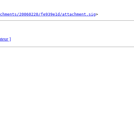
chments/20060220/fe939e1d/attachment.sig
uteur ]