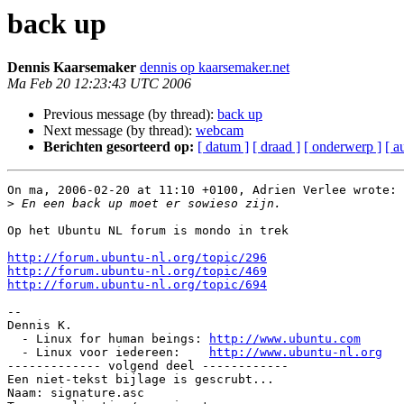
back up
Dennis Kaarsemaker
dennis op kaarsemaker.net
Ma Feb 20 12:23:43 UTC 2006
Previous message (by thread):
back up
Next message (by thread):
webcam
Berichten gesorteerd op:
[ datum ]
[ draad ]
[ onderwerp ]
[ a
On ma, 2006-02-20 at 11:10 +0100, Adrien Verlee wrote:

>
Op het Ubuntu NL forum is mondo in trek

http://forum.ubuntu-nl.org/topic/296
http://forum.ubuntu-nl.org/topic/469
http://forum.ubuntu-nl.org/topic/694
-- 

Dennis K.

  - Linux for human beings: 
http://www.ubuntu.com
  - Linux voor iedereen:    
http://www.ubuntu-nl.org
------------- volgend deel ------------

Een niet-tekst bijlage is gescrubt...

Naam: signature.asc
