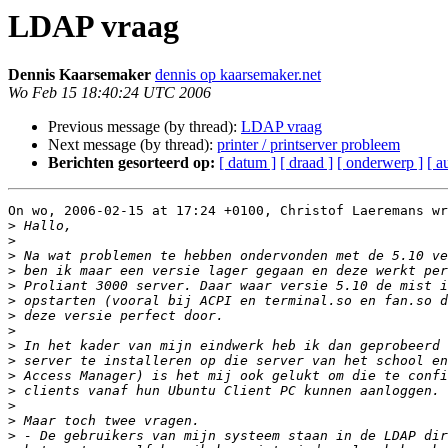
LDAP vraag
Dennis Kaarsemaker
dennis op kaarsemaker.net
Wo Feb 15 18:40:24 UTC 2006
Previous message (by thread):
LDAP vraag
Next message (by thread):
printer / printserver probleem
Berichten gesorteerd op:
[ datum ]
[ draad ]
[ onderwerp ]
[ a
On wo, 2006-02-15 at 17:24 +0100, Christof Laeremans wr
>
>
>
>
>
>
>
>
>
>
>
>
>
>
>