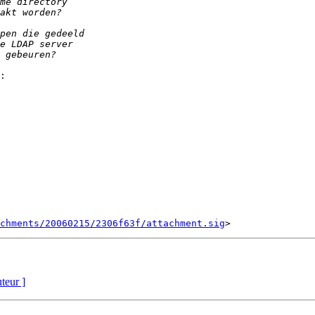
chments/20060215/2306f63f/attachment.sig
uteur ]