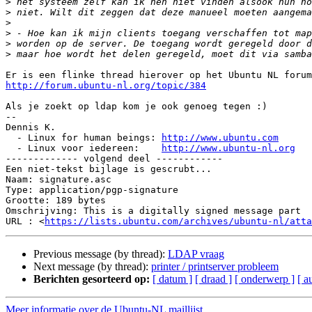
>
>
>
>
>
>
http://forum.ubuntu-nl.org/topic/384
Als je zoekt op ldap kom je ook genoeg tegen :)

-- 

Dennis K.

  - Linux for human beings: 
http://www.ubuntu.com
  - Linux voor iedereen:    
http://www.ubuntu-nl.org
------------- volgend deel ------------

Een niet-tekst bijlage is gescrubt...

Naam: signature.asc

Type: application/pgp-signature

Grootte: 189 bytes

Omschrijving: This is a digitally signed message part

URL : <
https://lists.ubuntu.com/archives/ubuntu-nl/atta
Previous message (by thread):
LDAP vraag
Next message (by thread):
printer / printserver probleem
Berichten gesorteerd op:
[ datum ]
[ draad ]
[ onderwerp ]
[ a
Meer informatie over de Ubuntu-NL maillijst