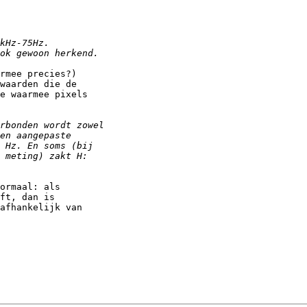
rmee precies?)

waarden die de

e waarmee pixels

ormaal: als

ft, dan is

afhankelijk van
