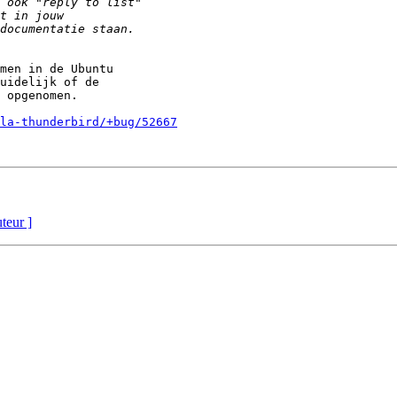
men in de Ubuntu 

uidelijk of de 

 opgenomen.

la-thunderbird/+bug/52667
uteur ]