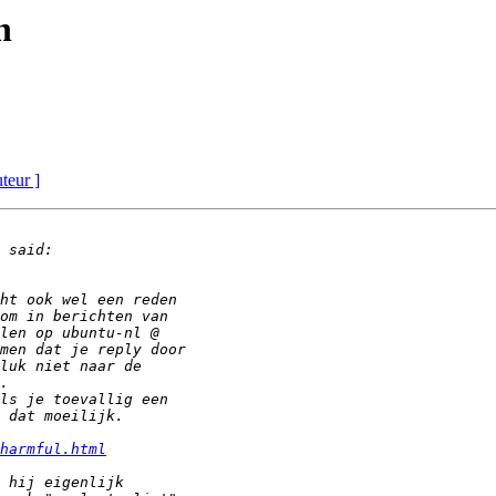
n
uteur ]
harmful.html