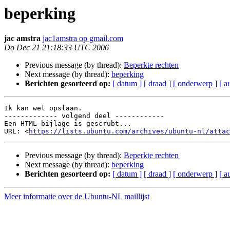
beperking
jac amstra
jac1amstra op gmail.com
Do Dec 21 21:18:33 UTC 2006
Previous message (by thread):
Beperkte rechten
Next message (by thread):
beperking
Berichten gesorteerd op:
[ datum ]
[ draad ]
[ onderwerp ]
[ a
Ik kan wel opslaan.

------------- volgend deel ------------

Een HTML-bijlage is gescrubt...

URL: <
https://lists.ubuntu.com/archives/ubuntu-nl/attac
Previous message (by thread):
Beperkte rechten
Next message (by thread):
beperking
Berichten gesorteerd op:
[ datum ]
[ draad ]
[ onderwerp ]
[ a
Meer informatie over de Ubuntu-NL maillijst