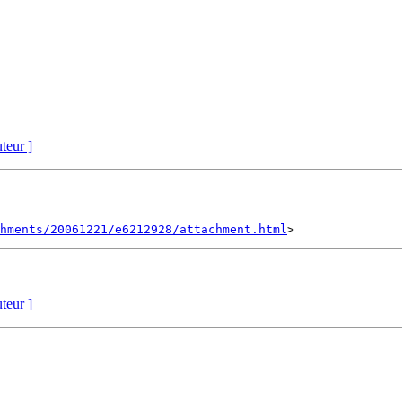
uteur ]
hments/20061221/e6212928/attachment.html
uteur ]