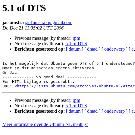
5.1 of DTS
jac amstra
jac1amstra op gmail.com
Do Dec 21 11:35:02 UTC 2006
Previous message (by thread):
rpm
Next message (by thread):
5.1 of DTS
Berichten gesorteerd op:
[ datum ]
[ draad ]
[ onderwerp ]
[ a
Is het mogelijk dat Ubuntu geen DTS of 5.1 ondersteund?

Moet je dit misschien ergens aktiveren.

Gr Jac

------------- volgend deel ------------

Een HTML-bijlage is gescrubt...

URL: <
https://lists.ubuntu.com/archives/ubuntu-nl/attac
Previous message (by thread):
rpm
Next message (by thread):
5.1 of DTS
Berichten gesorteerd op:
[ datum ]
[ draad ]
[ onderwerp ]
[ a
Meer informatie over de Ubuntu-NL maillijst