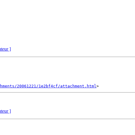
uteur ]
hments/20061221/1e2bf4cf/attachment.html
uteur ]