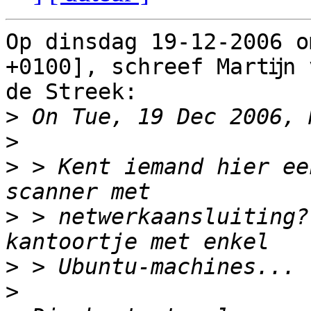
Op dinsdag 19-12-2006 o
+0100], schreef Martĳn v
de Streek:

>
>
>
 > Kent iemand hier ee
>
 > netwerkaansluiting?
>
>