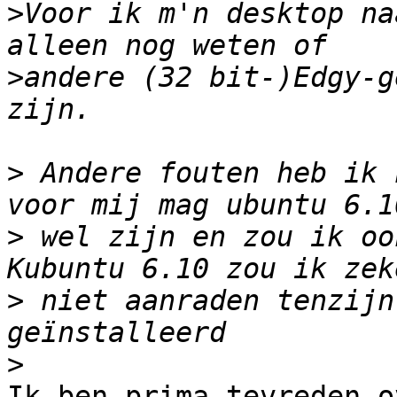
>
Voor ik m'n desktop na
>
andere (32 bit-)Edgy-g
>
 Andere fouten heb ik 
>
 wel zijn en zou ik oo
>
 niet aanraden tenzijn
>
Ik ben prima tevreden o