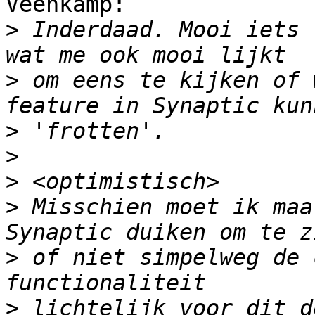
Veenkamp:

>
 Inderdaad. Mooi iets 
>
 om eens te kijken of 
>
>
>
>
 Misschien moet ik maa
>
 of niet simpelweg de 
>