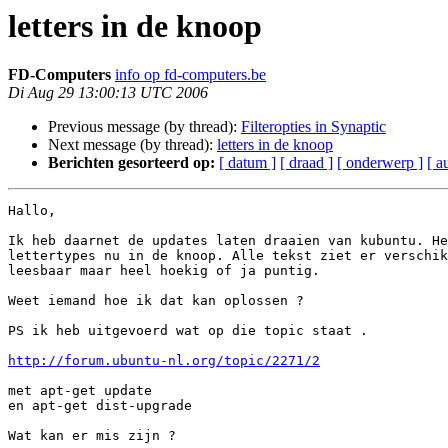
letters in de knoop
FD-Computers
info op fd-computers.be
Di Aug 29 13:00:13 UTC 2006
Previous message (by thread):
Filteropties in Synaptic
Next message (by thread):
letters in de knoop
Berichten gesorteerd op:
[ datum ]
[ draad ]
[ onderwerp ]
[ a
Hallo,

Ik heb daarnet de updates laten draaien van kubuntu. He
lettertypes nu in de knoop. Alle tekst ziet er verschik
leesbaar maar heel hoekig of ja puntig.

Weet iemand hoe ik dat kan oplossen ?

PS ik heb uitgevoerd wat op die topic staat .

http://forum.ubuntu-nl.org/topic/2271/2
met apt-get update

en apt-get dist-upgrade

Wat kan er mis zijn ?
