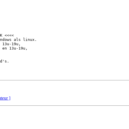
K <<<<

ndows als linux.

 13u-19u,

 en 13u-19u,

d's.

uteur ]