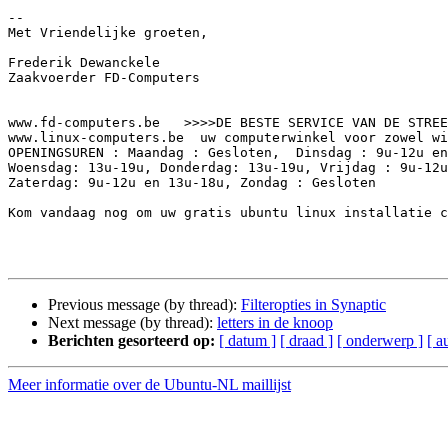
-- 

Met Vriendelijke groeten,

Frederik Dewanckele

Zaakvoerder FD-Computers

www.fd-computers.be   >>>>DE BESTE SERVICE VAN DE STREE
www.linux-computers.be  uw computerwinkel voor zowel wi
OPENINGSUREN : Maandag : Gesloten,  Dinsdag : 9u-12u en
Woensdag: 13u-19u, Donderdag: 13u-19u, Vrijdag : 9u-12u
Zaterdag: 9u-12u en 13u-18u, Zondag : Gesloten

Kom vandaag nog om uw gratis ubuntu linux installatie c
Previous message (by thread):
Filteropties in Synaptic
Next message (by thread):
letters in de knoop
Berichten gesorteerd op:
[ datum ]
[ draad ]
[ onderwerp ]
[ a
Meer informatie over de Ubuntu-NL maillijst