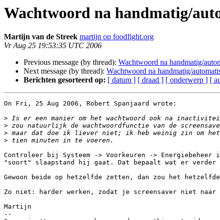
Wachtwoord na handmatig/aut
Martĳn van de Streek
martijn op foodfight.org
Vr Aug 25 19:53:35 UTC 2006
Previous message (by thread):
Wachtwoord na handmatig/auto
Next message (by thread):
Wachtwoord na handmatig/automati
Berichten gesorteerd op:
[ datum ]
[ draad ]
[ onderwerp ]
[ a
On Fri, 25 Aug 2006, Robert Spanjaard wrote:

>
>
>
>
Controleer bij Systeem -> Voorkeuren -> Energiebeheer i
"soort" slaapstand hij gaat. Dat bepaalt wat er verder 
Gewoon beide op hetzelfde zetten, dan zou het hetzelfde
Zo niet: harder werken, zodat je screensaver niet naar 
Martijn

-- 
