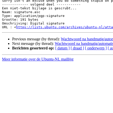
Sorry isn't an excuse when you do something stupid on p
------------- volgend deel ------------

Een niet-tekst bijlage is gescrubt...

Naam: signature.asc

Type: application/pgp-signature

Grootte: 191 bytes

Omschrijving: Digital signature

URL : <
https://lists.ubuntu.com/archives/ubuntu-nl/atta
Previous message (by thread):
Wachtwoord na handmatig/auto
Next message (by thread):
Wachtwoord na handmatig/automati
Berichten gesorteerd op:
[ datum ]
[ draad ]
[ onderwerp ]
[ a
Meer informatie over de Ubuntu-NL maillijst