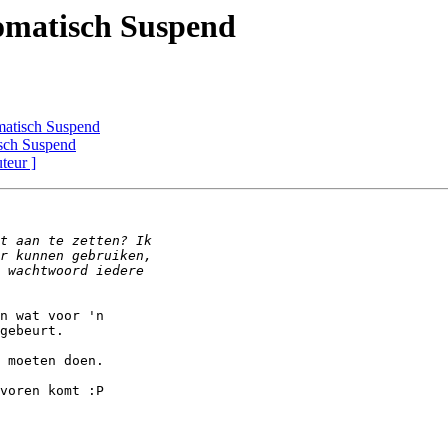
omatisch Suspend
matisch Suspend
sch Suspend
uteur ]
n wat voor 'n

gebeurt.

 moeten doen.

voren komt :P
