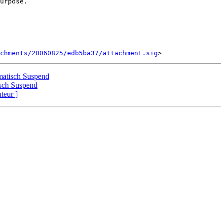
urpose.

chments/20060825/edb5ba37/attachment.sig
matisch Suspend
sch Suspend
uteur ]