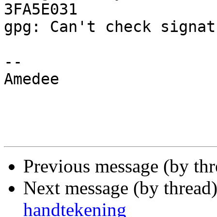
3FA5E031

gpg: Can't check signat
-- 

Amedee

Previous message (by th
Next message (by thread
handtekening