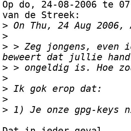
Op do, 24-08-2006 te 07
van de Streek:

>
>
>
 > Zeg jongens, even i
>
>
>
>
>
Dat in ieder geval
