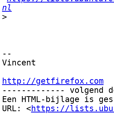
nl
>
-- 

Vincent

http://getfirefox.com

------------- volgend d
Een HTML-bijlage is ges
URL: <
https://lists.ubu