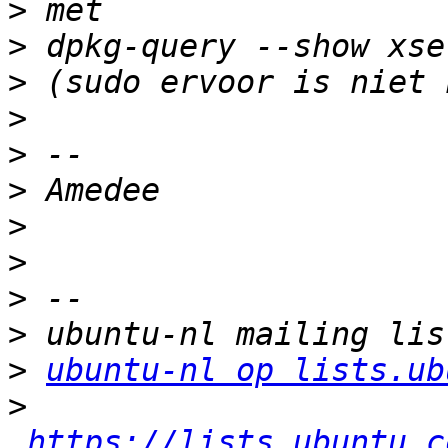
>
>
>
>
>
>
>
>
>
>
>
ubuntu-nl op lists.ub
>
https://lists.ubuntu.c