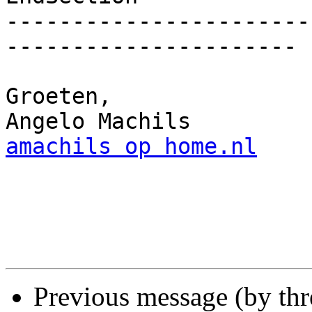
-----------------------
----------------------

Groeten,

amachils op home.nl
Previous message (by th