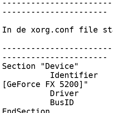
-----------------------
----------------------

In de xorg.conf file st
-----------------------
----------------------

Section "Device"

          Identifier      "NVIDIA Corporation NV34 
[GeForce FX 5200]"

          Driver          "nv"

          BusID           "PCI:1:0:0"

EndSection
