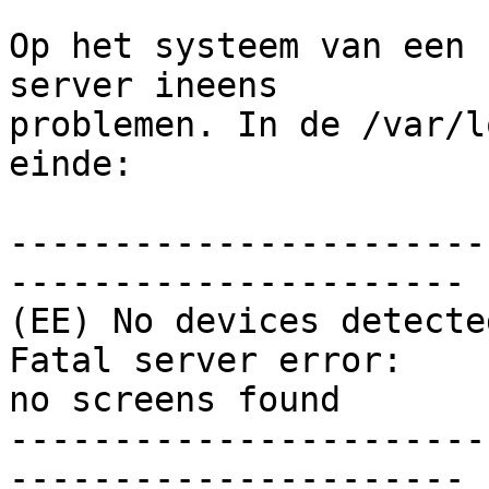
Op het systeem van een 
server ineens

problemen. In de /var/l
einde:

-----------------------
----------------------

(EE) No devices detected
Fatal server error:

no screens found

-----------------------
----------------------
