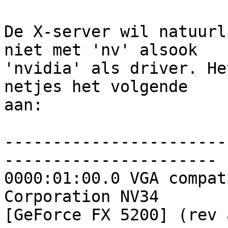
De X-server wil natuurl
niet met 'nv' alsook

'nvidia' als driver. He
netjes het volgende

aan:

-----------------------
----------------------

0000:01:00.0 VGA compat
Corporation NV34

[GeForce FX 5200] (rev a