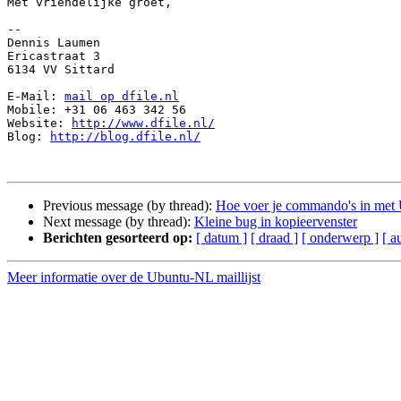
Met vriendelijke groet,

-- 

Dennis Laumen

Ericastraat 3

6134 VV Sittard

E-Mail: 
mail op dfile.nl
Mobile: +31 06 463 342 56

Website: 
http://www.dfile.nl/
Blog: 
http://blog.dfile.nl/
Previous message (by thread):
Hoe voer je commando's in met
Next message (by thread):
Kleine bug in kopieervenster
Berichten gesorteerd op:
[ datum ]
[ draad ]
[ onderwerp ]
[ a
Meer informatie over de Ubuntu-NL maillijst