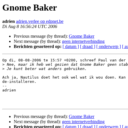
Gnome Baker
adrien
adrien.verlee op edpnet.be
Di Aug 8 16:56:24 UTC 2006
Previous message (by thread):
Gnome Baker
Next message (by thread):
geen internetverbinding
Berichten gesorteerd op:
[ datum ]
[ draad ]
[ onderwerp ]
[ a
Op di, 08-08-2006 te 15:57 +0200, schreef Paul van der 
>
>
Ach ja, Nautilus doet het ook wel wat ik wou doen. Kan 
de-installeren.

-- 

adrien

Previous message (by thread):
Gnome Baker
Next message (by thread):
geen internetverbinding
Berichten gesorteerd op:
[ datum ]
[ draad ]
[ onderwerp ]
[ a