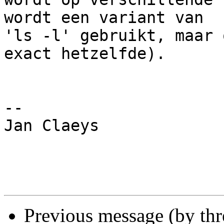
wordt een variant van

'ls -l' gebruikt, maar 
exact hetzelfde).

-- 

Jan Claeys

Previous message (by th