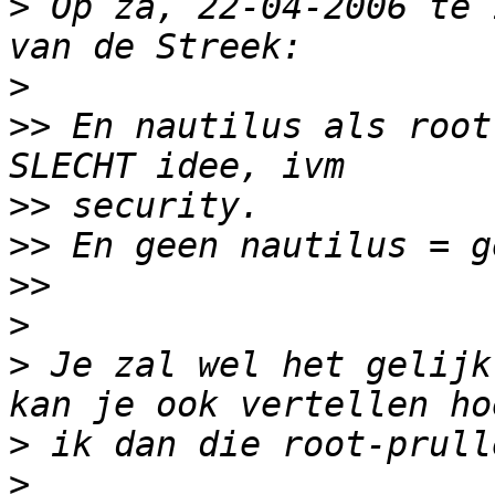
>
 Op za, 22-04-2006 te 
>
>>
 En nautilus als root
>>
>>
>>
>
>
 Je zal wel het gelijk
>
>