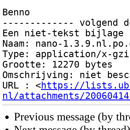
Benno

------------- volgend d
Een niet-tekst bijlage 
Naam: nano-1.3.9.nl.po.g
Type: application/x-gzip
Grootte: 12270 bytes

Omschrijving: niet besc
URL : <
https://lists.ub
nl/attachments/20060414
Previous message (by th
Next message (by thread