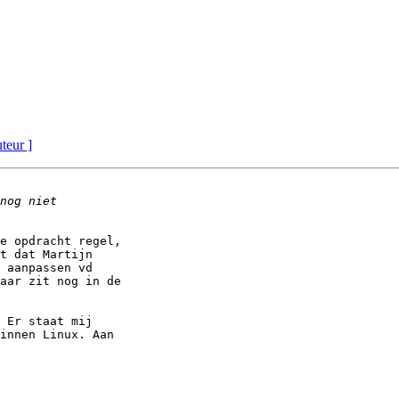
uteur ]
e opdracht regel,

t dat Martijn

 aanpassen vd

aar zit nog in de

 Er staat mij

innen Linux. Aan
