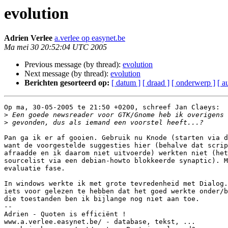
evolution
Adrien Verlee
a.verlee op easynet.be
Ma mei 30 20:52:04 UTC 2005
Previous message (by thread):
evolution
Next message (by thread):
evolution
Berichten gesorteerd op:
[ datum ]
[ draad ]
[ onderwerp ]
[ a
Op ma, 30-05-2005 te 21:50 +0200, schreef Jan Claeys:

>
>
Pan ga ik er af gooien. Gebruik nu Knode (starten via d
want de voorgestelde suggesties hier (behalve dat scrip
afraadde en ik daarom niet uitvoerde) werkten niet (het
sourcelist via een debian-howto blokkeerde synaptic). M
evaluatie fase.

In windows werkte ik met grote tevredenheid met Dialog.
iets voor gelezen te hebben dat het goed werkte onder/b
die toestanden ben ik bijlange nog niet aan toe.

-- 

Adrien - Quoten is efficiënt !

www.a.verlee.easynet.be/ - database, tekst, ...
