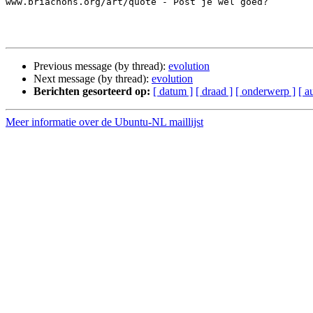
www.briachons.org/art/quote - Post je wel goed?

Previous message (by thread):
evolution
Next message (by thread):
evolution
Berichten gesorteerd op:
[ datum ]
[ draad ]
[ onderwerp ]
[ a
Meer informatie over de Ubuntu-NL maillijst