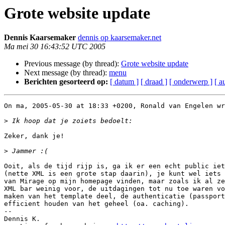
Grote website update
Dennis Kaarsemaker
dennis op kaarsemaker.net
Ma mei 30 16:43:52 UTC 2005
Previous message (by thread):
Grote website update
Next message (by thread):
menu
Berichten gesorteerd op:
[ datum ]
[ draad ]
[ onderwerp ]
[ a
On ma, 2005-05-30 at 18:33 +0200, Ronald van Engelen wr
>
Zeker, dank je!

>
Ooit, als de tijd rijp is, ga ik er een echt public iet
(nette XML is een grote stap daarin), je kunt wel iets 
van Mirage op mijn homepage vinden, maar zoals ik al ze
XML bar weinig voor, de uitdagingen tot nu toe waren vo
maken van het template deel, de authenticatie (passport
efficient houden van het geheel (oa. caching).

-- 

Dennis K.
