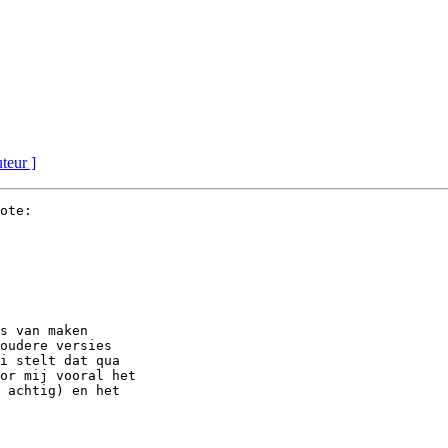
uteur ]
ote:

s van maken

oudere versies

i stelt dat qua

or mij vooral het

 achtig) en het
