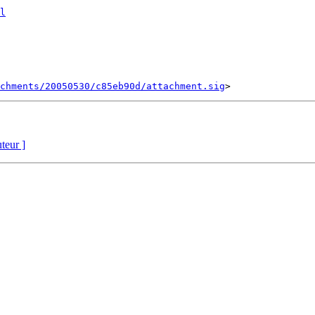
l
chments/20050530/c85eb90d/attachment.sig
uteur ]