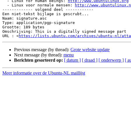
  - Linux for human beings: 
http://www.ubuntulinux.org
  - Linux voor normale mensen: 
http://www.ubuntulinux.n
------------- volgend deel ------------

Een niet-tekst bijlage is gescrubt...

Naam: signature.asc

Type: application/pgp-signature

Grootte: 189 bytes

Omschrijving: This is a digitally signed message part

URL : <
https://lists.ubuntu.com/archives/ubuntu-nl/atta
Previous message (by thread):
Grote website update
Next message (by thread):
menu
Berichten gesorteerd op:
[ datum ]
[ draad ]
[ onderwerp ]
[ a
Meer informatie over de Ubuntu-NL maillijst