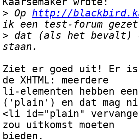
Kaarsemaker wrote: 

>
 Op 
http://blackbird.k
>
 dat (als het bevalt) 
Ziet er goed uit! Er is
de XHTML: meerdere

li-elementen hebben een
('plain') en dat mag nie
<li id="plain" vervange
zou uitkomst moeten

bieden.
