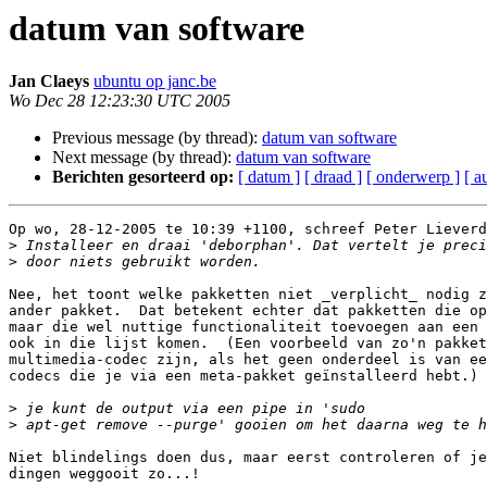
datum van software
Jan Claeys
ubuntu op janc.be
Wo Dec 28 12:23:30 UTC 2005
Previous message (by thread):
datum van software
Next message (by thread):
datum van software
Berichten gesorteerd op:
[ datum ]
[ draad ]
[ onderwerp ]
[ a
Op wo, 28-12-2005 te 10:39 +1100, schreef Peter Lieverd
>
>
Nee, het toont welke pakketten niet _verplicht_ nodig z
ander pakket.  Dat betekent echter dat pakketten die op
maar die wel nuttige functionaliteit toevoegen aan een 
ook in die lijst komen.  (Een voorbeeld van zo'n pakket
multimedia-codec zijn, als het geen onderdeel is van ee
codecs die je via een meta-pakket geïnstalleerd hebt.)

>
>
Niet blindelings doen dus, maar eerst controleren of je
dingen weggooit zo...!
