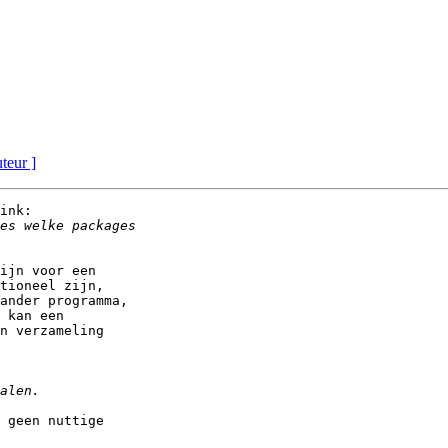
uteur ]
ink:

ijn voor een

tioneel zijn,

ander programma,

 kan een

n verzameling

 geen nuttige
