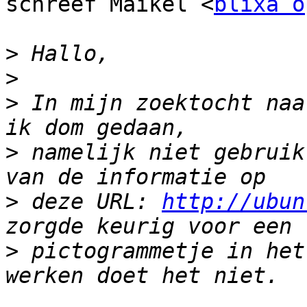
schreef Maikel <
blixa o
>
>
>
 In mijn zoektocht naa
>
 namelijk niet gebruik
>
 deze URL: 
http://ubun
>
 pictogrammetje in het