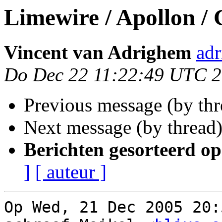
Limewire / Apollon / 
Vincent van Adrighem
ad
Do Dec 22 11:22:49 UTC 
Previous message (by th
Next message (by thread
Berichten gesorteerd op
]
[ auteur ]
Op Wed, 21 Dec 2005 20: