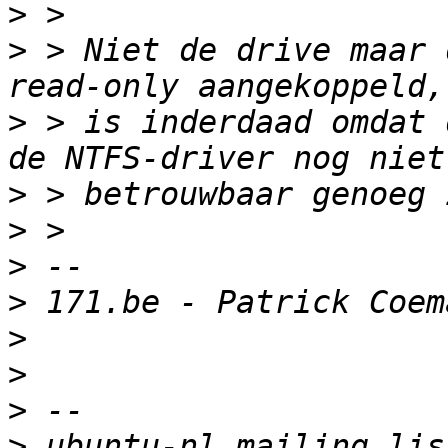
>
>
 > Niet de drive maar 
>
 > is inderdaad omdat 
>
>
>
>
>
>
>
>