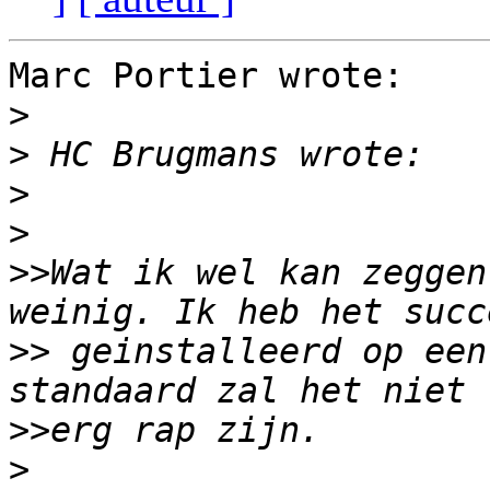
Marc Portier wrote:

>
>
>
>
>>
Wat ik wel kan zeggen
>>
 geinstalleerd op een
>>
>