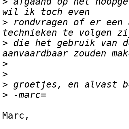
>
 afgaand op het hoopge
>
 rondvragen of er een 
>
 die het gebruik van d
>
>
>
>
Marc,
