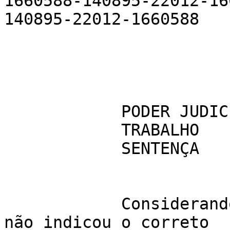
1660588-140895-22012-16
140895-22012-1660588

            PODER JUDICIÁRIO JUSTIÇA DO 

            TRABALHO

            SENTENÇA

            Considerando que a parte reclamante 
não indicou o correto 
