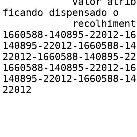
            valor atribuído à causa R$ 22.674,88, 
ficando dispensado o 

            recolhimento, na forma da lei.-22012-
1660588-140895-22012-16
140895-22012-1660588-14
22012-1660588-140895-22
1660588-140895-22012-16
140895-22012-1660588-14
22012
