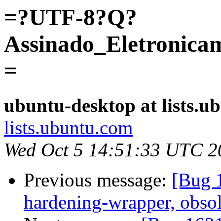
=?UTF-8?Q?
Assinado_Eletron
=
ubuntu-desktop at lists.u
lists.ubuntu.com
Wed Oct 5 14:51:33 UTC 2
Previous message:
[Bug 
hardening-wrapper, obsol