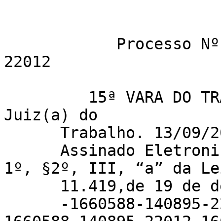
            Processo Nº REV.am-1660588-140895-
22012 

         15ª VARA DO TRABALHO DE , por ordem do(a) 
Juiz(a) do 

      Trabalho. 13/09/2016. 

      Assinado Eletronicamente nos termos do Art. 
1º, §2º, III, “a” da Le
      11.419,de 19 de dezembro de 2006.

      -1660588-140895-22012-1660588-140895-22012-