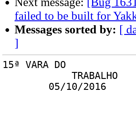
Next message:
[Bug 1631
failed to be built for Yak
Messages sorted by:
[ d
]
15ª VARA DO 

            TRABALHO

        05/10/2016
