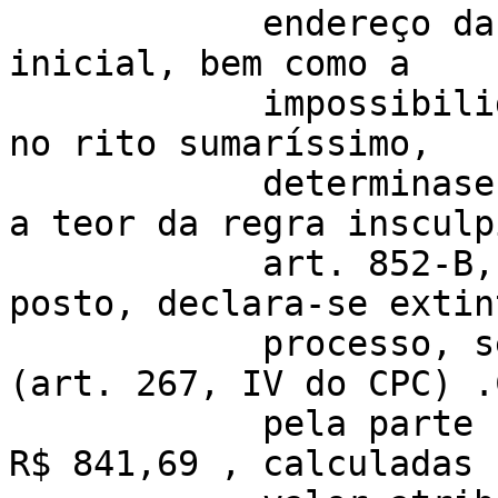
            endereço da parte reclamada na petição 
inicial, bem como a 

            impossibilidade de citação por edital 
no rito sumaríssimo, 

            determinase o arquivamento dos autos, 
a teor da regra insculp
            art. 852-B, II c/c § 1º da CLT.Isto 
posto, declara-se extin
            processo, sem resolução de mérito 
(art. 267, IV do CPC) .
            pela parte reclamante, no importe de 
R$ 841,69 , calculadas 