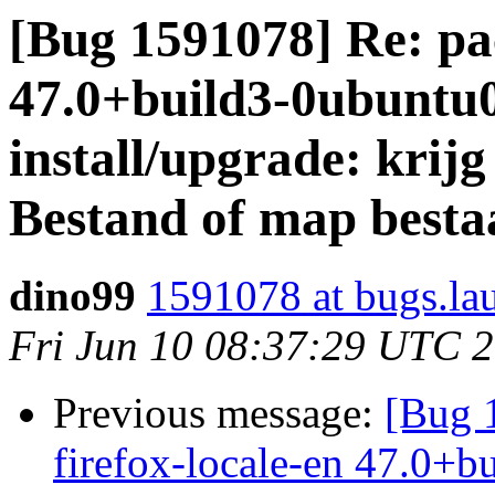
[Bug 1591078] Re: pac
47.0+build3-0ubuntu0.
install/upgrade: krijg
Bestand of map bestaa
dino99
1591078 at bugs.la
Fri Jun 10 08:37:29 UTC 
Previous message:
[Bug 
firefox-locale-en 47.0+b