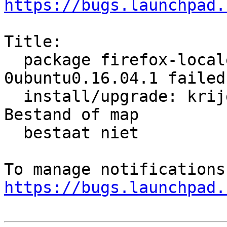
https://bugs.launchpad.
Title:

  package firefox-locale-en 47.0+build3-
0ubuntu0.16.04.1 failed 
  install/upgrade: krijg geen toegang tot archief: 
Bestand of map

  bestaat niet

https://bugs.launchpad.