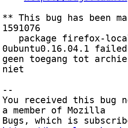
** This bug has been ma
1591076

   package firefox-locale-nl 47.0+build3-
0ubuntu0.16.04.1 failed
geen toegang tot archie
niet

-- 

You received this bug n
a member of Mozilla
