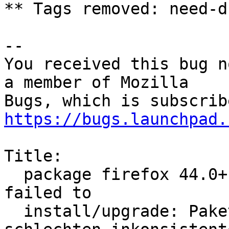
** Tags removed: need-d
-- 

You received this bug n
a member of Mozilla

https://bugs.launchpad.
Title:

  package firefox 44.0+build3-0ubuntu0.14.04.1 
failed to

  install/upgrade: Paket ist in einem sehr 