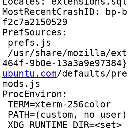
Locales: extensions.sql
MostRecentCrashID: bp-b
f2c7a2150529

PrefSources:

 prefs.js

 /usr/share/mozilla/extensions/{ec8030f7-c20a-
464f-9b0e-13a3a9e97384}
ubuntu.com
/defaults/pre
mods.js

ProcEnviron:

 TERM=xterm-256color

 PATH=(custom, no user)

 XDG_RUNTIME_DIR=<set>
