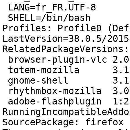
 LANG=fr_FR.UTF-8

 SHELL=/bin/bash

Profiles: Profile0 (Def
LastVersion=38.0.5/2015
RelatedPackageVersions:

 browser-plugin-vlc 2.0.6-2

 totem-mozilla      3.10.1-1ubuntu4.1

 gnome-shell        3.12.2-0ubuntu0~trusty2

 rhythmbox-mozilla  3.0.3-1ubuntu2~trusty1

 adobe-flashplugin  1:20150512.1-0trusty1

RunningIncompatibleAddo
SourcePackage: firefox
