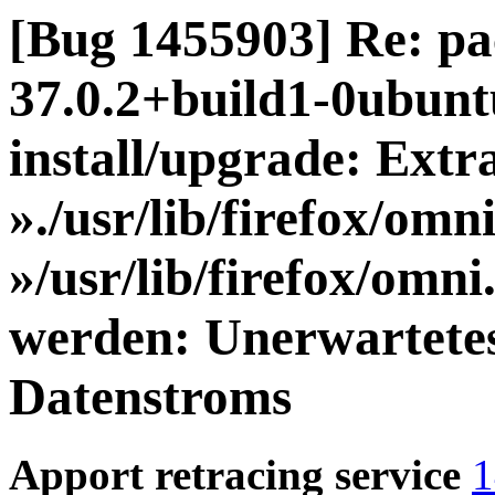
[Bug 1455903] Re: pa
37.0.2+build1-0ubuntu
install/upgrade: Extr
»./usr/lib/firefox/om
»/usr/lib/firefox/omn
werden: Unerwartetes
Datenstroms
Apport retracing service
1