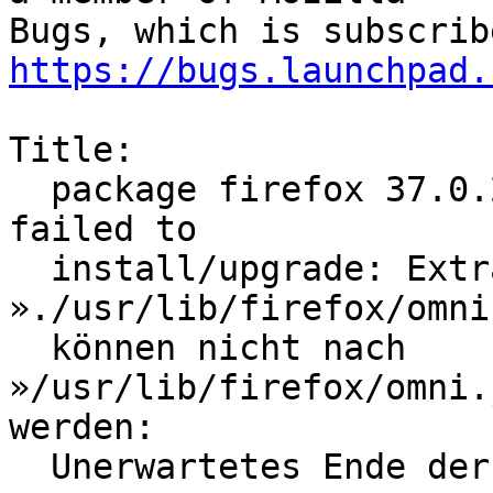
https://bugs.launchpad.
Title:

  package firefox 37.0.2+build1-0ubuntu0.14.04.1 
failed to

  install/upgrade: Extrahierte Daten für 
»./usr/lib/firefox/omni.
  können nicht nach 
»/usr/lib/firefox/omni.
werden:

  Unerwartetes Ende der Datei oder des Datenstroms
