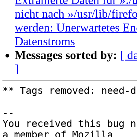
nicht nach »/usr/lib/fire
werden: Unerwartetes End
Datenstroms
Messages sorted by:
[ d
]
** Tags removed: need-d
-- 

You received this bug n
a member of Mozilla
