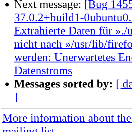
Next message:
[Bug 1455
37.0.2+build1-0ubuntu0.1
Extrahierte Daten für »./
nicht nach »/usr/lib/fire
werden: Unerwartetes End
Datenstroms
Messages sorted by:
[ d
]
More information about th
mailing list