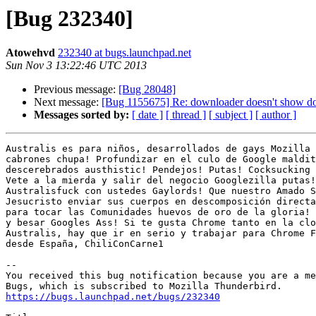
[Bug 232340]
Atowehvd
232340 at bugs.launchpad.net
Sun Nov 3 13:22:46 UTC 2013
Previous message:
[Bug 28048]
Next message:
[Bug 1155675] Re: downloader doesn't show do
Messages sorted by:
[ date ]
[ thread ]
[ subject ]
[ author ]
Australis es para niños, desarrollados de gays Mozilla 
cabrones chupa! Profundizar en el culo de Google maldit
descerebrados austhistic! Pendejos! Putas! Cocksucking 
Vete a la mierda y salir del negocio Googlezilla putas!
Australisfuck con ustedes Gaylords! Que nuestro Amado S
Jesucristo enviar sus cuerpos en descomposición directa
para tocar las Comunidades huevos de oro de la gloria! 
y besar Googles Ass! Si te gusta Chrome tanto en la clo
Australis, hay que ir en serio y trabajar para Chrome F
desde España, ChiliConCarne1

-- 

You received this bug notification because you are a me
https://bugs.launchpad.net/bugs/232340