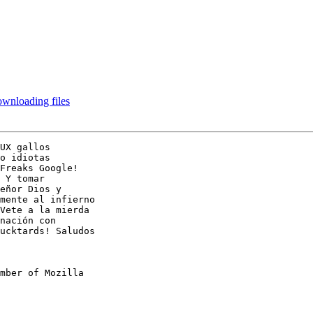
wnloading files
UX gallos

o idiotas

Freaks Google!

 Y tomar

eñor Dios y

mente al infierno

Vete a la mierda

nación con

ucktards! Saludos

mber of Mozilla
