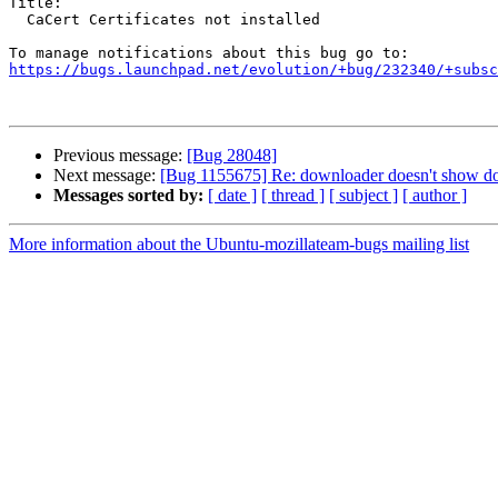
Title:

  CaCert Certificates not installed

https://bugs.launchpad.net/evolution/+bug/232340/+subsc
Previous message:
[Bug 28048]
Next message:
[Bug 1155675] Re: downloader doesn't show do
Messages sorted by:
[ date ]
[ thread ]
[ subject ]
[ author ]
More information about the Ubuntu-mozillateam-bugs mailing list